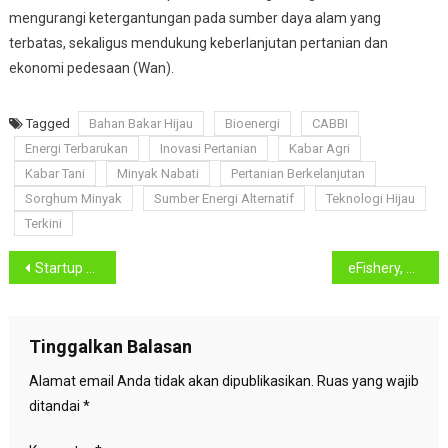
mengurangi ketergantungan pada sumber daya alam yang
terbatas, sekaligus mendukung keberlanjutan pertanian dan
ekonomi pedesaan (Wan).
Tagged
Bahan Bakar Hijau
Bioenergi
CABBI
Energi Terbarukan
Inovasi Pertanian
Kabar Agri
Kabar Tani
Minyak Nabati
Pertanian Berkelanjutan
Sorghum Minyak
Sumber Energi Alternatif
Teknologi Hijau
Terkini
Navigasi
Startup Semaai Dorong Penjualan Toko Tani Naik 50% dengan Teknologi Digital
eFishery, Dari Startup Unicorn Akuakultur hingga Isu Penyelewengan CEO
pos
Tinggalkan Balasan
Alamat email Anda tidak akan dipublikasikan.
Ruas yang wajib
ditandai
*