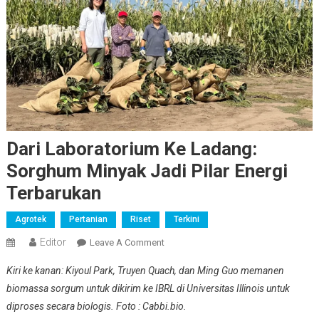
Dari Laboratorium Ke Ladang:
Sorghum Minyak Jadi Pilar Energi
Terbarukan
Agrotek
Pertanian
Riset
Terkini
Editor
On
Leave A Comment
Dari
Kiri ke kanan: Kiyoul Park, Truyen Quach, dan Ming Guo memanen
Laboratorium
biomassa sorgum untuk dikirim ke IBRL di Universitas Illinois untuk
Ke
diproses secara biologis. Foto : Cabbi.bio.
Ladang: