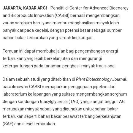
Sorghum
JAKARTA, KABAR ARGI
– Peneliti di Center for Advanced Bioenergy
Minyak
and Bioproducts Innovation (CABBI) berhasil mengembangkan
Jadi
Pilar
varian sorghum baru yang mampu menghasilkan minyak lebih
Energi
banyak daripada kedelai, dengan potensi besar sebagai sumber
Terbarukan
bahan bakar terbarukan yang ramah lingkungan.
Temuan ini dapat membuka jalan bagi pengembangan energi
terbarukan yang lebih berkelanjutan dan mengurangi
ketergantungan pada tanaman penghasil minyak tradisional.
Dalam sebuah studi yang diterbitkan di
Plant Biotechnology Journal
,
para ilmuwan CABBI memaparkan penggunaan pipeline dari
laboratorium ke lapangan yang sukses mengembangkan sorghum
dengan kandungan triacylglycerols (TAG) yang sangat tinggi. TAG
merupakan minyak nabati yang digunakan untuk bahan bakar
terbarukan seperti bahan bakar pesawat terbang berkelanjutan
(SAF) dan diesel terbarukan.