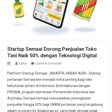
Startup Semaai Dorong Penjualan Toko
Tani Naik 50% dengan Teknologi Digital
On
Editor
Leave A Comment
Startup
Platform Startup Semaai. JAKARTA, KABAR AGRI– Startup
Semaai
pertanian Semaai kini menjadi mitra penting bagi toko
Dorong
kebutuhan petani di Indonesia. Berkolaborasi dengan
Penjualan
PRISMA, program kemitraan Pemerintah Indonesia dan
Toko
Tani
Australia, Semaai berhasil mencatatkan peningkatan
Naik
penjualan hingga 50% bagi UMKM pertanian yang bergabung
50%
dalam program ini. Kolaborasi ini, yang telah dimulai sejak