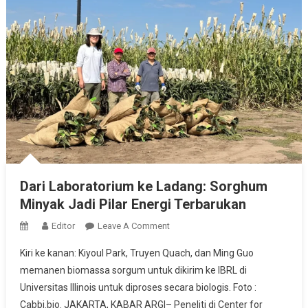
Dari Laboratorium ke Ladang: Sorghum
Minyak Jadi Pilar Energi Terbarukan
On
Editor
Leave A Comment
Dari
Kiri ke kanan: Kiyoul Park, Truyen Quach, dan Ming Guo
Laboratorium
memanen biomassa sorgum untuk dikirim ke IBRL di
Ke
Universitas Illinois untuk diproses secara biologis. Foto :
Ladang:
Cabbi.bio. JAKARTA, KABAR ARGI– Peneliti di Center for
Sorghum