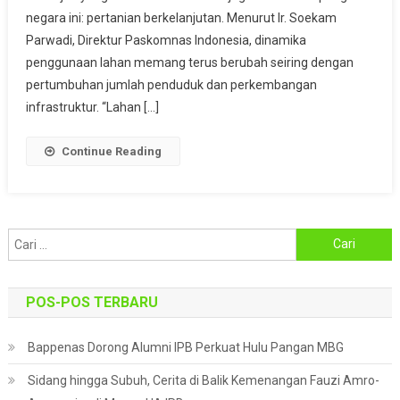
Konversi
negara ini: pertanian berkelanjutan. Menurut Ir. Soekam
Lahan
Parwadi, Direktur Paskomnas Indonesia, dinamika
Di
penggunaan lahan memang terus berubah seiring dengan
Indonesia
pertumbuhan jumlah penduduk dan perkembangan
infrastruktur. “Lahan […]
Continue Reading
Cari
untuk:
POS-POS TERBARU
Bappenas Dorong Alumni IPB Perkuat Hulu Pangan MBG
Sidang hingga Subuh, Cerita di Balik Kemenangan Fauzi Amro-