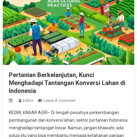
Pertanian Berkelanjutan, Kunci
Menghadapi Tantangan Konversi Lahan di
Indonesia
On
Editor
Leave A Comment
Pertanian
KEDIRI, KABAR AGRI– Di tengah pesatnya perkembangan
Berkelanjutan,
pembangunan dan konversi lahan, sektor pertanian Indonesia
Kunci
menghadapi tantangan besar. Namun, jangan khawatir, ada
Menghadapi
solusi jitu yang bisa membantu menjaga ketahanan pangan
Tantangan