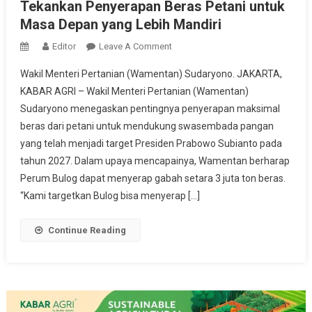
Tekankan Penyerapan Beras Petani untuk
Masa Depan yang Lebih Mandiri
On
Editor
Leave A Comment
Swasembada
Wakil Menteri Pertanian (Wamentan) Sudaryono. JAKARTA,
Pangan
KABAR AGRI – Wakil Menteri Pertanian (Wamentan)
2027,
Sudaryono menegaskan pentingnya penyerapan maksimal
Wamentan
beras dari petani untuk mendukung swasembada pangan
Tekankan
Penyerapan
yang telah menjadi target Presiden Prabowo Subianto pada
Beras
tahun 2027. Dalam upaya mencapainya, Wamentan berharap
Petani
Perum Bulog dapat menyerap gabah setara 3 juta ton beras.
Untuk
“Kami targetkan Bulog bisa menyerap […]
Masa
Depan
Continue Reading
Yang
Lebih
Mandiri