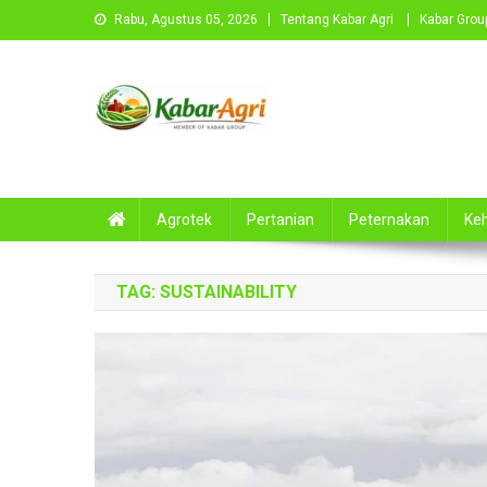
Skip
Rabu, Agustus 05, 2026
Tentang Kabar Agri
Kabar Group
to
content
Kabar Agri
Agrotek
Pertanian
Peternakan
Ke
TAG:
SUSTAINABILITY