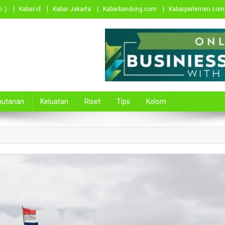
 :)
Kabar.id
Kabar Jakarta
Kabarbandung.com
Kabarparlemen.com
hutanan
Keluatan
Riset
Tips
Kolom