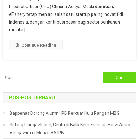
Hingga
Product Officer (CPO) Chrisna Aditya. Meski demikian,
Isu
eFishery tetap menjadi salah satu startup paling inovatif di
Penyelewengan
Indonesia, dengan kontribusi besar bagi sektor perikanan
CEO
melalui […]
Continue Reading
Cari
untuk:
POS-POS TERBARU
Bappenas Dorong Alumni IPB Perkuat Hulu Pangan MBG
Sidang hingga Subuh, Cerita di Balik Kemenangan Fauzi Amro-
Anggawira di Munas HA IPB