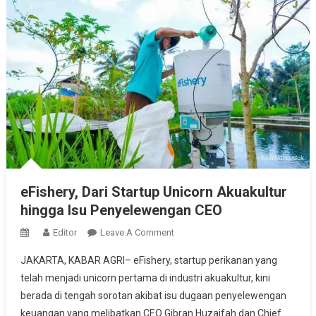
eFishery, Dari Startup Unicorn Akuakultur
hingga Isu Penyelewengan CEO
On
Editor
Leave A Comment
EFishery,
JAKARTA, KABAR AGRI– eFishery, startup perikanan yang
Dari
telah menjadi unicorn pertama di industri akuakultur, kini
Startup
berada di tengah sorotan akibat isu dugaan penyelewengan
Unicorn
keuangan yang melibatkan CEO Gibran Huzaifah dan Chief
Akuakultur