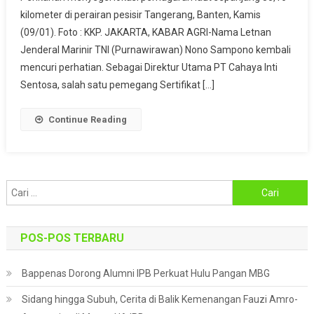
kilometer di perairan pesisir Tangerang, Banten, Kamis
Laut
Tangerang,
(09/01). Foto : KKP. JAKARTA, KABAR AGRI-Nama Letnan
Ada
Jenderal Marinir TNI (Purnawirawan) Nono Sampono kembali
Nama
mencuri perhatian. Sebagai Direktur Utama PT Cahaya Inti
Nono
Sentosa, salah satu pemegang Sertifikat […]
Sampono
Di
Continue Reading
Balik
PT
Cahaya
Inti
Cari
Sentosa
untuk:
POS-POS TERBARU
Bappenas Dorong Alumni IPB Perkuat Hulu Pangan MBG
Sidang hingga Subuh, Cerita di Balik Kemenangan Fauzi Amro-