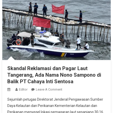
Skandal Reklamasi dan Pagar Laut
Tangerang, Ada Nama Nono Sampono di
Balik PT Cahaya Inti Sentosa
On
Editor
Leave A Comment
Skandal
Sejumlah petugas Direktorat Jenderal Pengawasan Sumber
Reklamasi
Daya Kelautan dan Perikanan Kementerian Kelautan dan
Dan
Perikanan menyegel lokasi pemagaran laut sepanjang 30,16
Pagar