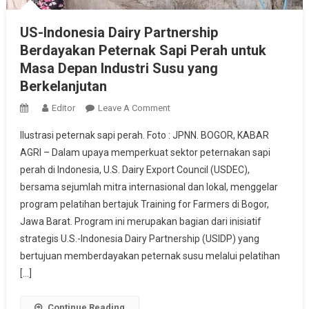
US-Indonesia Dairy Partnership
Berdayakan Peternak Sapi Perah untuk
Masa Depan Industri Susu yang
Berkelanjutan
On
Editor
Leave A Comment
US-
Ilustrasi peternak sapi perah. Foto : JPNN. BOGOR, KABAR
Indonesia
AGRI – Dalam upaya memperkuat sektor peternakan sapi
Dairy
perah di Indonesia, U.S. Dairy Export Council (USDEC),
Partnership
bersama sejumlah mitra internasional dan lokal, menggelar
Berdayakan
Peternak
program pelatihan bertajuk Training for Farmers di Bogor,
Sapi
Jawa Barat. Program ini merupakan bagian dari inisiatif
Perah
strategis U.S.-Indonesia Dairy Partnership (USIDP) yang
Untuk
bertujuan memberdayakan peternak susu melalui pelatihan
Masa
[…]
Depan
Industri
Continue Reading