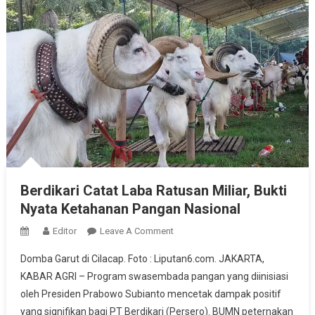
Berdikari Catat Laba Ratusan Miliar, Bukti
Nyata Ketahanan Pangan Nasional
On
Editor
Leave A Comment
Berdikari
Domba Garut di Cilacap. Foto : Liputan6.com. JAKARTA,
Catat
KABAR AGRI – Program swasembada pangan yang diinisiasi
Laba
oleh Presiden Prabowo Subianto mencetak dampak positif
Ratusan
yang signifikan bagi PT Berdikari (Persero). BUMN peternakan
Miliar,