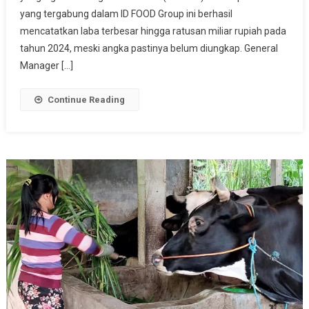
Bukti
yang tergabung dalam ID FOOD Group ini berhasil
Nyata
mencatatkan laba terbesar hingga ratusan miliar rupiah pada
Ketahanan
tahun 2024, meski angka pastinya belum diungkap. General
Pangan
Manager […]
Nasional
Continue Reading