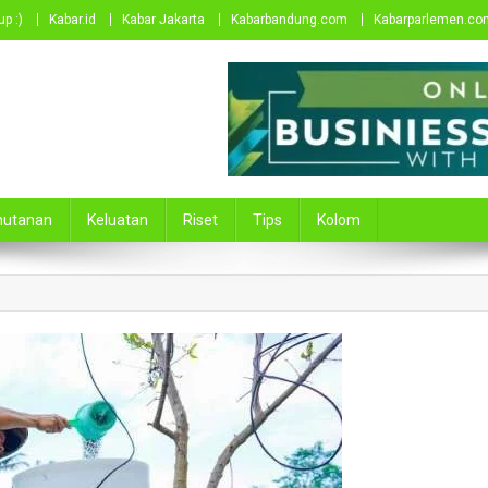
p :)
Kabar.id
Kabar Jakarta
Kabarbandung.com
Kabarparlemen.co
hutanan
Keluatan
Riset
Tips
Kolom