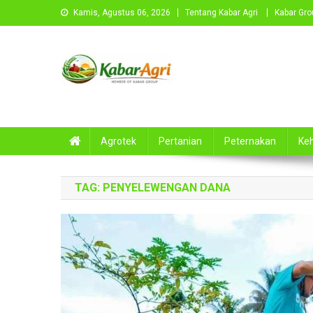
Skip
Kamis, Agustus 06, 2026
Tentang Kabar Agri
Kabar Grou
to
content
Kabar Agri
Agrotek
Pertanian
Peternakan
Ke
TAG:
PENYELEWENGAN DANA