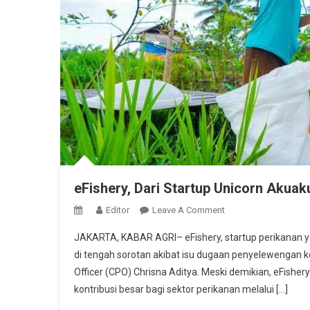
eFishery, Dari Startup Unicorn Akua
On
Editor
Leave A Comment
EFishery,
JAKARTA, KABAR AGRI– eFishery, startup perikanan yan
Dari
di tengah sorotan akibat isu dugaan penyelewengan 
Startup
Officer (CPO) Chrisna Aditya. Meski demikian, eFishery
Unicorn
kontribusi besar bagi sektor perikanan melalui […]
Akuakultur
Hingga