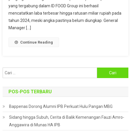
Bukti
yang tergabung dalam ID FOOD Group ini berhasil
Nyata
mencatatkan laba terbesar hingga ratusan miliar rupiah pada
Ketahanan
tahun 2024, meski angka pastinya belum diungkap. General
Pangan
Manager […]
Nasional
Continue Reading
Cari
untuk:
POS-POS TERBARU
Bappenas Dorong Alumni IPB Perkuat Hulu Pangan MBG
Sidang hingga Subuh, Cerita di Balik Kemenangan Fauzi Amro-
Anggawira di Munas HA IPB