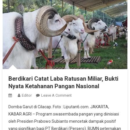
Berdikari Catat Laba Ratusan Miliar, Bukti
Nyata Ketahanan Pangan Nasional
On
Editor
Leave A Comment
Berdikari
Domba Garut di Cilacap. Foto : Liputan6.com. JAKARTA,
Catat
KABAR AGRI – Program swasembada pangan yang diinisiasi
Laba
oleh Presiden Prabowo Subianto mencetak dampak positif
Ratusan
yang signifikan bagi PT Berdikari (Persero). BUMN peternakan
Miliar,