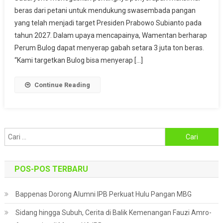
beras dari petani untuk mendukung swasembada pangan
Tekankan
Penyerapan
yang telah menjadi target Presiden Prabowo Subianto pada
Beras
tahun 2027. Dalam upaya mencapainya, Wamentan berharap
Petani
Perum Bulog dapat menyerap gabah setara 3 juta ton beras.
Untuk
“Kami targetkan Bulog bisa menyerap […]
Masa
Depan
Continue Reading
Yang
Lebih
Mandiri
Cari
untuk:
POS-POS TERBARU
Bappenas Dorong Alumni IPB Perkuat Hulu Pangan MBG
Sidang hingga Subuh, Cerita di Balik Kemenangan Fauzi Amro-