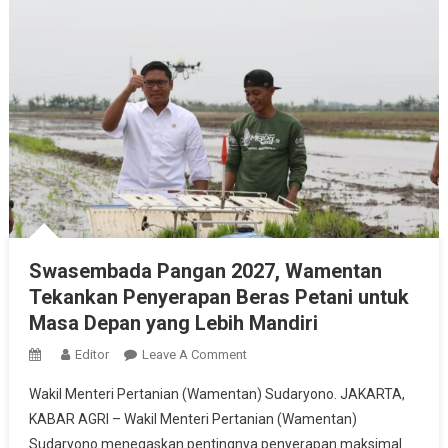
Swasembada Pangan 2027, Wamentan
Tekankan Penyerapan Beras Petani untuk
Masa Depan yang Lebih Mandiri
On
Editor
Leave A Comment
Swasembada
Wakil Menteri Pertanian (Wamentan) Sudaryono. JAKARTA,
Pangan
KABAR AGRI – Wakil Menteri Pertanian (Wamentan)
2027,
Sudaryono menegaskan pentingnya penyerapan maksimal
Wamentan