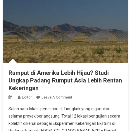
Rumput di Amerika Lebih Hijau? Studi
Ungkap Padang Rumput Asia Lebih Rentan
Kekeringan
On
Editor
Leave A Comment
Rumput
Salah satu lokasi penelitian di Tiongkok yang digunakan
Di
selama proyek berlangsung. Total 12 lokasi pengujian secara
Amerika
kolektif dikenal sebagai Eksperimen Kekeringan Ekstrim di
Lebih
Padang Rumput (EDGE). COLORADO, KABAR AGRI– Pernah
Hijau?