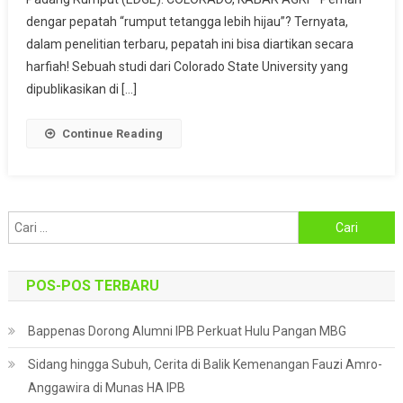
Studi
dengar pepatah “rumput tetangga lebih hijau”? Ternyata,
Ungkap
dalam penelitian terbaru, pepatah ini bisa diartikan secara
Padang
harfiah! Sebuah studi dari Colorado State University yang
Rumput
dipublikasikan di […]
Asia
Lebih
Continue Reading
Rentan
Kekeringan
Cari
untuk:
POS-POS TERBARU
Bappenas Dorong Alumni IPB Perkuat Hulu Pangan MBG
Sidang hingga Subuh, Cerita di Balik Kemenangan Fauzi Amro-
Anggawira di Munas HA IPB