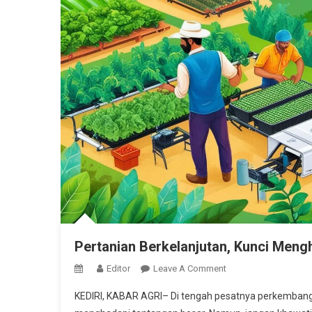
Pertanian Berkelanjutan, Kunci Meng
On
Editor
Leave A Comment
Pertanian
KEDIRI, KABAR AGRI– Di tengah pesatnya perkembang
Berkelanjutan,