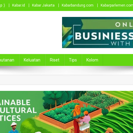
p :)
Kabar.id
Kabar Jakarta
Kabarbandung.com
Kabarparlemen.co
hutanan
Keluatan
Riset
Tips
Kolom