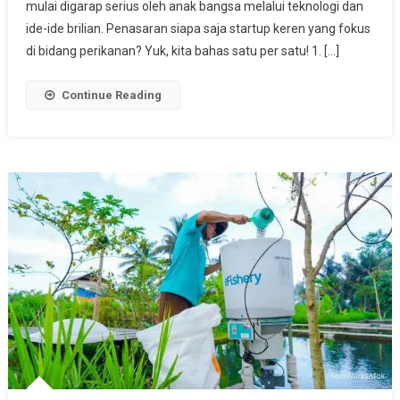
mulai digarap serius oleh anak bangsa melalui teknologi dan
Bidang
Perikanan
ide-ide brilian. Penasaran siapa saja startup keren yang fokus
Yang
di bidang perikanan? Yuk, kita bahas satu per satu! 1. […]
Harus
Kamu
Continue Reading
Tahu