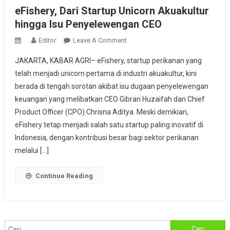
eFishery, Dari Startup Unicorn Akuakultur
hingga Isu Penyelewengan CEO
On
Editor
Leave A Comment
EFishery,
JAKARTA, KABAR AGRI– eFishery, startup perikanan yang
Dari
telah menjadi unicorn pertama di industri akuakultur, kini
Startup
berada di tengah sorotan akibat isu dugaan penyelewengan
Unicorn
keuangan yang melibatkan CEO Gibran Huzaifah dan Chief
Akuakultur
Hingga
Product Officer (CPO) Chrisna Aditya. Meski demikian,
Isu
eFishery tetap menjadi salah satu startup paling inovatif di
Penyelewengan
Indonesia, dengan kontribusi besar bagi sektor perikanan
CEO
melalui […]
Continue Reading
Cari