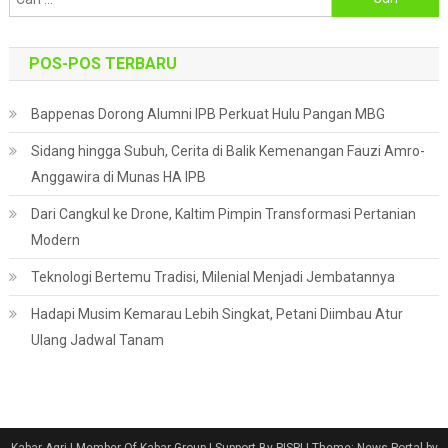
untuk:
POS-POS TERBARU
Bappenas Dorong Alumni IPB Perkuat Hulu Pangan MBG
Sidang hingga Subuh, Cerita di Balik Kemenangan Fauzi Amro-
Anggawira di Munas HA IPB
Dari Cangkul ke Drone, Kaltim Pimpin Transformasi Pertanian
Modern
Teknologi Bertemu Tradisi, Milenial Menjadi Jembatannya
Hadapi Musim Kemarau Lebih Singkat, Petani Diimbau Atur
Ulang Jadwal Tanam
Kabar Agri | Member Of Kabar Group | Support By PISPI
|
Theme: News Portal by