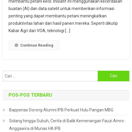
membantu petani kecil. Inisiatif ini menggunakan kecerdasan
Selatan
Manfaatkan
buatan (AI) dan data satelit untuk memberikan informasi
Teknologi
penting yang dapat membantu petani meningkatkan
Digital
produktivitas lahan dan hasil panen mereka. Seperti dikutip
Untuk
Kabar Agri dari VOA, teknologi […]
Tingkatkan
Hasil
Continue Reading
Panen
Cari
untuk:
POS-POS TERBARU
Bappenas Dorong Alumni IPB Perkuat Hulu Pangan MBG
Sidang hingga Subuh, Cerita di Balik Kemenangan Fauzi Amro-
Anggawira di Munas HA IPB