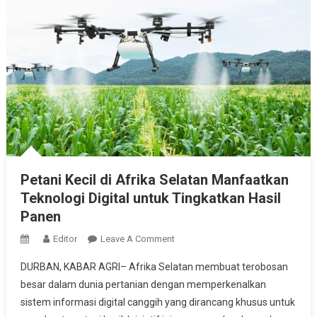
Petani Kecil di Afrika Selatan Manfaatkan
Teknologi Digital untuk Tingkatkan Hasil
Panen
On
Editor
Leave A Comment
Petani
DURBAN, KABAR AGRI– Afrika Selatan membuat terobosan
Kecil
besar dalam dunia pertanian dengan memperkenalkan
Di
sistem informasi digital canggih yang dirancang khusus untuk
Afrika