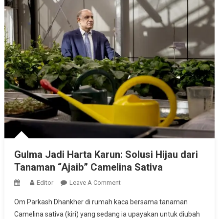
Gulma Jadi Harta Karun: Solusi Hijau dari
Tanaman “Ajaib” Camelina Sativa
On
Editor
Leave A Comment
Gulma
Om Parkash Dhankher di rumah kaca bersama tanaman
Jadi
Camelina sativa (kiri) yang sedang ia upayakan untuk diubah
Harta