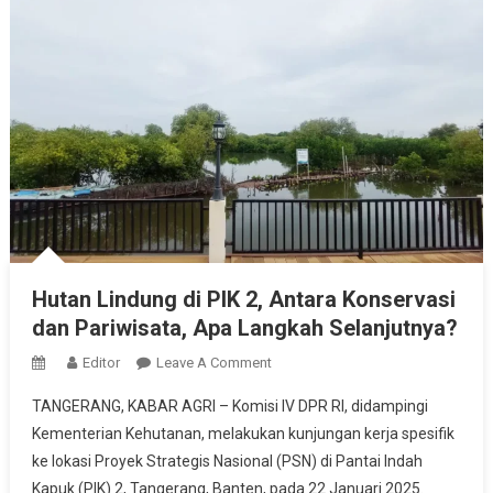
Hutan Lindung di PIK 2, Antara Konservasi
dan Pariwisata, Apa Langkah Selanjutnya?
On
Editor
Leave A Comment
Hutan
TANGERANG, KABAR AGRI – Komisi IV DPR RI, didampingi
Lindung
Kementerian Kehutanan, melakukan kunjungan kerja spesifik
Di
ke lokasi Proyek Strategis Nasional (PSN) di Pantai Indah
PIK
Kapuk (PIK) 2, Tangerang, Banten, pada 22 Januari 2025.
2,