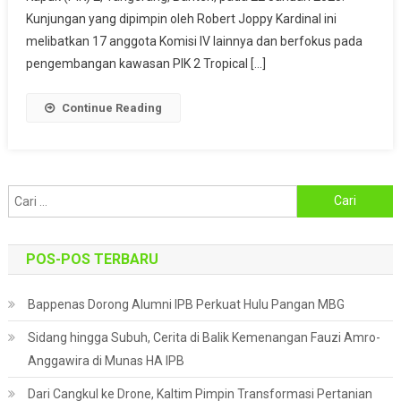
Antara
Kunjungan yang dipimpin oleh Robert Joppy Kardinal ini
Konservasi
melibatkan 17 anggota Komisi IV lainnya dan berfokus pada
Dan
pengembangan kawasan PIK 2 Tropical […]
Pariwisata,
Apa
Continue Reading
Langkah
Selanjutnya?
Cari
untuk:
POS-POS TERBARU
Bappenas Dorong Alumni IPB Perkuat Hulu Pangan MBG
Sidang hingga Subuh, Cerita di Balik Kemenangan Fauzi Amro-
Anggawira di Munas HA IPB
Dari Cangkul ke Drone, Kaltim Pimpin Transformasi Pertanian